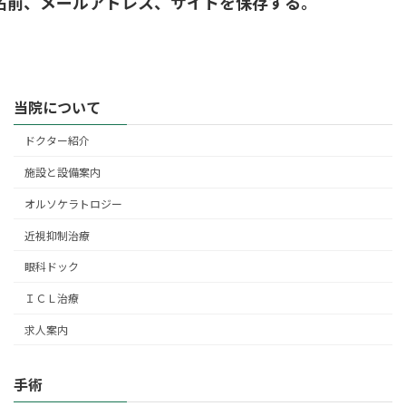
名前、メールアドレス、サイトを保存する。
当院について
ドクター紹介
施設と設備案内
オルソケラトロジー
近視抑制治療
眼科ドック
ＩＣＬ治療
求人案内
手術