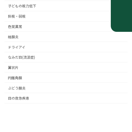
子どもの視力低下
斜視・弱視
色覚異常
結膜炎
ドライアイ
なみだ目(流涙症)
翼状片
円錐角膜
ぶどう膜炎
目の救急疾患