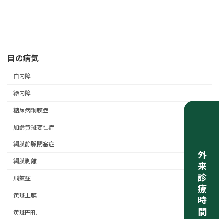
目の病気
白内障
緑内障
糖尿病網膜症
加齢黄斑変性症
網膜静脈閉塞症
外来診療時間
網膜剥離
飛蚊症
黄斑上膜
黄斑円孔