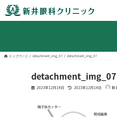
コ
ナ
ン
ビ
テ
ゲ
ン
ー
ツ
シ
へ
ョ
トップページ
detachment_img_07
detachment_img_07
ス
ン
キ
に
ッ
移
detachment_img_07
プ
動
最
2023年12月14日
2023年12月14日
新
終
更
新
日
時