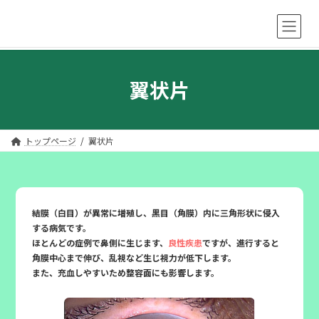
コ
ナ
ン
ビ
翼状片
テ
ゲ
ン
ー
ツ
シ
へ
ョ
ス
ン
トップページ
翼状片
キ
に
ッ
移
プ
動
結膜（白目）が異常に増殖し、黒目（角膜）内に三角形状に侵入
する病気です。
ほとんどの症例で鼻側に生じます、
良性疾患
ですが、進行すると
角膜中心まで伸び、
乱視など生じ視力が低下します。
また、充血しやすいため整容面にも影響します。