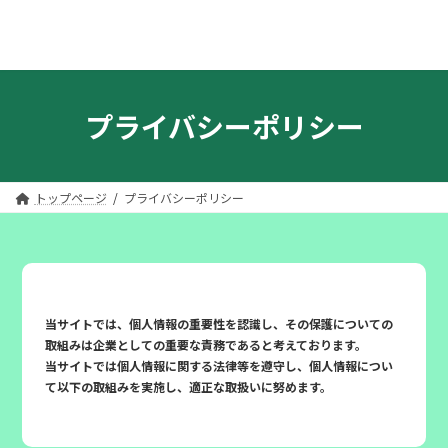
コ
ナ
ン
ビ
プライバシーポリシー
テ
ゲ
ン
ー
ツ
シ
へ
ョ
ス
ン
トップページ
プライバシーポリシー
キ
に
ッ
移
プ
動
当サイトでは、個人情報の重要性を認識し、その保護についての
取組みは企業としての重要な責務であると考えております。
当サイトでは個人情報に関する法律等を遵守し、個人情報につい
て以下の取組みを実施し、適正な取扱いに努めます。