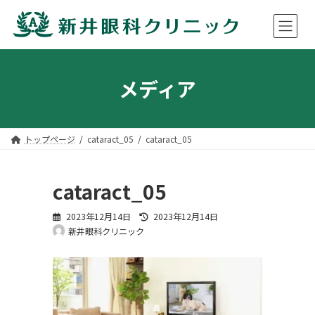
コ
ナ
ン
ビ
メディア
テ
ゲ
ン
ー
ツ
シ
へ
ョ
ス
ン
トップページ
cataract_05
cataract_05
キ
に
ッ
移
プ
動
cataract_05
最
2023年12月14日
2023年12月14日
終
新井眼科クリニック
更
新
日
時
: