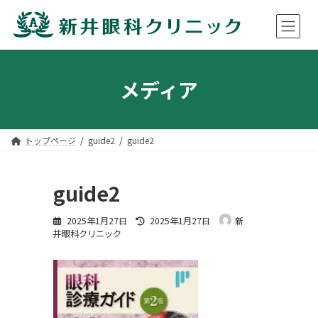
コ
ナ
ン
ビ
メディア
テ
ゲ
ン
ー
ツ
シ
へ
ョ
ス
ン
トップページ
guide2
guide2
キ
に
ッ
移
プ
動
guide2
最
2025年1月27日
2025年1月27日
新
終
井眼科クリニック
更
新
日
時
: