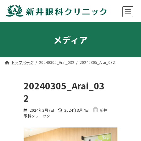
コ
ナ
ン
ビ
メディア
テ
ゲ
ン
ー
ツ
シ
へ
ョ
ス
ン
トップページ
20240305_Arai_032
20240305_Arai_032
キ
に
ッ
移
プ
動
20240305_Arai_03
2
最
2024年3月7日
2024年3月7日
新井
終
眼科クリニック
更
新
日
時