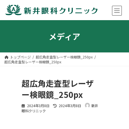
コ
ナ
ン
ビ
メディア
テ
ゲ
ン
ー
ツ
シ
へ
ョ
ス
ン
トップページ
超広角走査型レーザー検眼鏡_250px
超広角走査型レーザー検眼鏡_250px
キ
に
ッ
移
プ
動
超広角走査型レーザ
ー検眼鏡_250px
最
2024年3月8日
2024年3月8日
新井
終
眼科クリニック
更
新
日