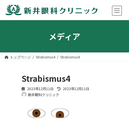
コ
ナ
ン
ビ
メディア
テ
ゲ
ン
ー
ツ
シ
へ
ョ
ス
ン
トップページ
Strabismus4
Strabismus4
キ
に
ッ
移
プ
動
Strabismus4
最
2023年12月11日
2023年12月11日
終
新井眼科クリニック
更
新
日
時
: