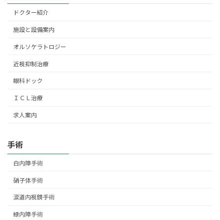
ドクター紹介
施設と設備案内
オルソケラトロジー
近視抑制治療
眼科ドック
ＩＣＬ治療
求人案内
手術
白内障手術
硝子体手術
涙道内視鏡手術
緑内障手術