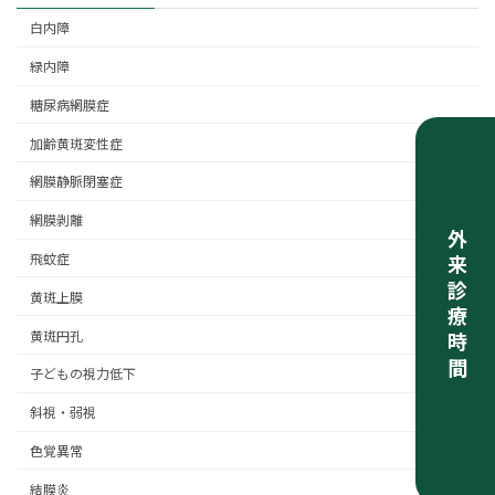
白内障
緑内障
糖尿病網膜症
加齢黄斑変性症
網膜静脈閉塞症
網膜剥離
外来診療時間
飛蚊症
黄斑上膜
黄斑円孔
子どもの視力低下
斜視・弱視
色覚異常
結膜炎