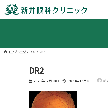
コ
ナ
ン
ビ
テ
ゲ
ン
ー
ツ
シ
へ
ョ
トップページ
DR2
DR2
ス
ン
キ
に
ッ
移
DR2
プ
動
最
2023年12月18日
2023年12月18日
新
終
更
新
日
時