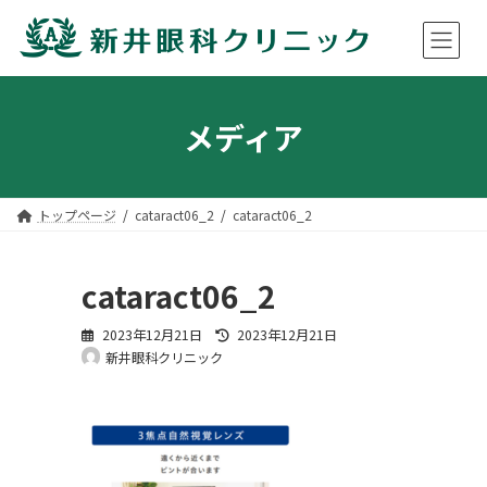
コ
ナ
ン
ビ
メディア
テ
ゲ
ン
ー
ツ
シ
へ
ョ
ス
ン
トップページ
cataract06_2
cataract06_2
キ
に
ッ
移
プ
動
cataract06_2
最
2023年12月21日
2023年12月21日
終
新井眼科クリニック
更
新
日
時
: