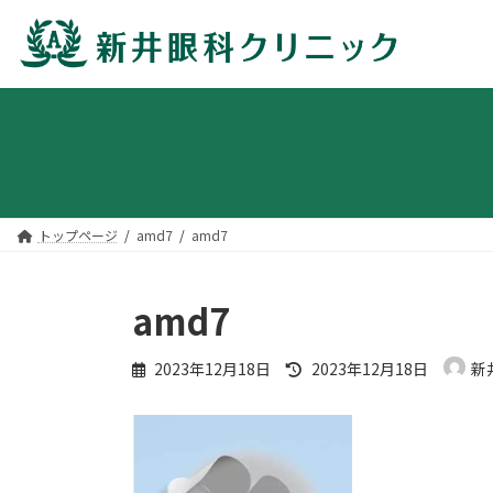
コ
ナ
ン
ビ
テ
ゲ
ン
ー
ツ
シ
へ
ョ
トップページ
amd7
amd7
ス
ン
キ
に
ッ
移
amd7
プ
動
最
2023年12月18日
2023年12月18日
新
終
更
新
日
時