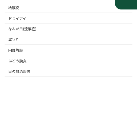
結膜炎
ドライアイ
なみだ目(流涙症)
翼状片
円錐角膜
ぶどう膜炎
目の救急疾患