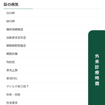
目の病気
白内障
緑内障
糖尿病網膜症
加齢黄斑変性症
網膜静脈閉塞症
網膜剥離
外来診療時間
飛蚊症
黄斑上膜
黄斑円孔
子どもの視力低下
斜視・弱視
色覚異常