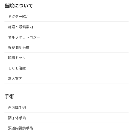
当院について
ドクター紹介
施設と設備案内
オルソケラトロジー
近視抑制治療
眼科ドック
ＩＣＬ治療
求人案内
手術
白内障手術
硝子体手術
涙道内視鏡手術