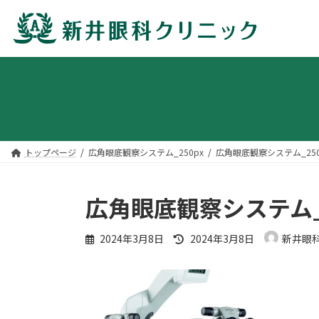
コ
ナ
ン
ビ
テ
ゲ
ン
ー
ツ
シ
へ
ョ
トップページ
広角眼底観察システム_250px
広角眼底観察システム_250
ス
ン
キ
に
ッ
移
広角眼底観察システム_2
プ
動
最
2024年3月8日
2024年3月8日
新井眼
終
更
新
日
時