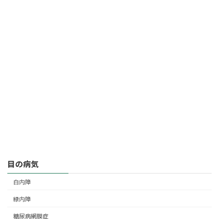
目の病気
白内障
緑内障
糖尿病網膜症