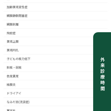
加齢黄斑変性症
網膜静脈閉塞症
網膜剥離
飛蚊症
黄斑上膜
黄斑円孔
子どもの視力低下
外来診療時間
斜視・弱視
色覚異常
結膜炎
ドライアイ
なみだ目(流涙症)
翼状片